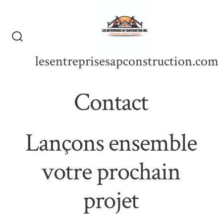
Aller
au
contenu
Bascule
Rechercher
lesentreprisesapconstruction.com
Contact
Lançons ensemble
votre prochain
projet