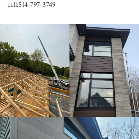
cell:514-797-3749